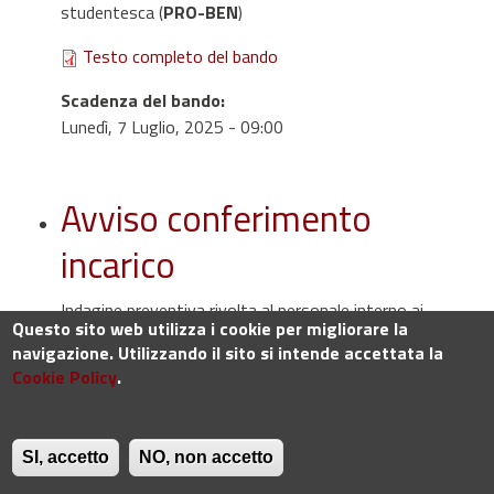
studentesca (
PRO-BEN
)
Testo completo del bando
Scadenza del bando
:
Lunedì, 7 Luglio, 2025 - 09:00
Avviso conferimento
incarico
Indagine preventiva rivolta al personale interno ai
Questo sito web utilizza i cookie per migliorare la
sensi dell’art. 3 lett. b) del Regolamento Prestazioni
navigazione. Utilizzando il sito si intende accettata la
d’opera per l’affidamento a terzi esterni
Cookie Policy
.
all’Università di incarichi di carattere intellettuale
Oggetto
:
Dipartimento di Medicina Sperimentale e Clinica,
SI, accetto
NO, non accetto
intende conferire 3 (tre) incarichi