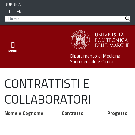
RUBRICA
IT
EN
Toggle navigation
MENÙ
Dipartimento di Medicina
Sperimentale e Clinica
CONTRATTISTI E
COLLABORATORI
Nome e Cognome
Contratto
Progetto
FASTER dal t
Contratto di lavoro
Giulia Silvestroni
Bio Attivo per la
autonomo