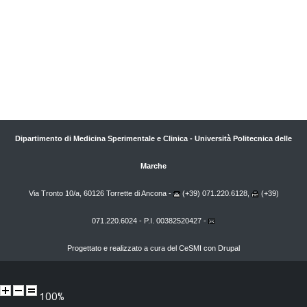
difficili” – acr
Dipartimento di Medicina Sperimentale e Clinica
-
Università Politecnica delle
Marche
Via Tronto 10/a, 60126 Torrette di Ancona -
(+39) 071.220.6128,
(+39)
071.220.6024 - P.I. 00382520427 -
Progettato e realizzato a cura del
CeSMI
con
Drupal
100%