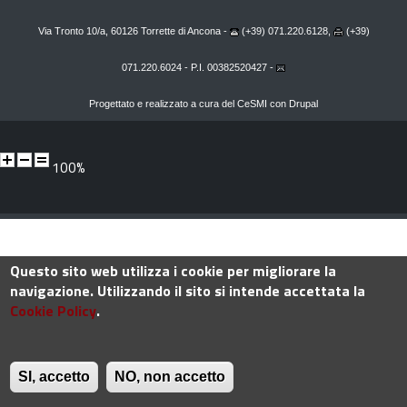
Via Tronto 10/a, 60126 Torrette di Ancona -
(+39) 071.220.6128,
(+39)
071.220.6024 - P.I. 00382520427 -
Progettato e realizzato a cura del
CeSMI
con
Drupal
100%
Questo sito web utilizza i cookie per migliorare la
navigazione. Utilizzando il sito si intende accettata la
Cookie Policy
.
SI, accetto
NO, non accetto