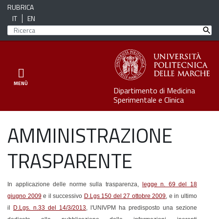
RUBRICA
IT
EN
Toggle navigation
MENÙ
Dipartimento di Medicina
Sperimentale e Clinica
AMMINISTRAZIONE
TRASPARENTE
In applicazione delle norme sulla trasparenza,
legge n. 69 del 18
giugno 2009
e il successivo
D.Lgs 150 del 27 ottobre 2009
, e in ultimo
il
D.Lgs. n.33 del 14/3/2013
, l'UNIVPM ha predisposto una sezione