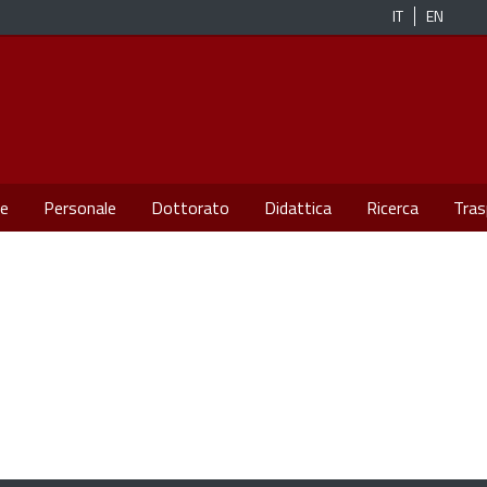
IT
EN
re
Personale
Dottorato
Didattica
Ricerca
Tras