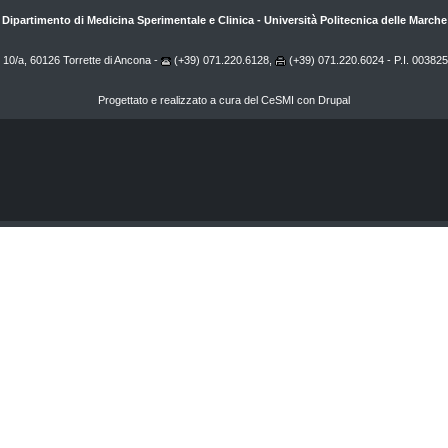
Dipartimento di Medicina Sperimentale e Clinica
-
Università Politecnica delle Marche
 10/a, 60126 Torrette di Ancona -
(+39) 071.220.6128,
(+39) 071.220.6024 - P.I. 00382
Progettato e realizzato a cura del
CeSMI
con
Drupal