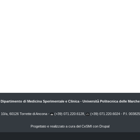
Dipartimento di Medicina Sperimentale e Clinica
-
Università Politecnica delle Marche
 10/a, 60126 Torrette di Ancona -
(+39) 071.220.6128,
(+39) 071.220.6024 - P.I. 00382
Progettato e realizzato a cura del
CeSMI
con
Drupal